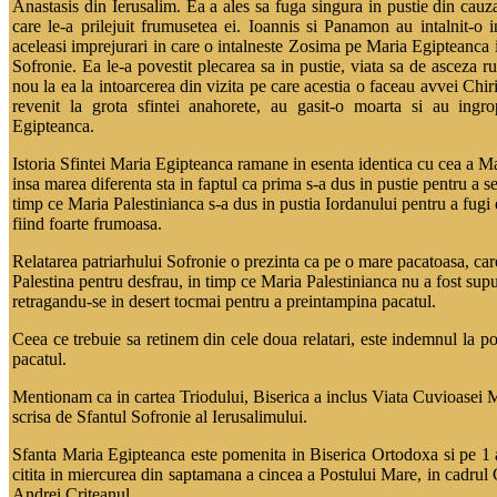
Anastasis din Ierusalim. Ea a ales sa fuga singura in pustie din cauz
care le-a prilejuit frumusetea ei. Ioannis si Panamon au intalnit-o 
aceleasi imprejurari in care o intalneste Zosima pe Maria Egipteanca i
Sofronie. Ea le-a povestit plecarea sa in pustie, viata sa de asceza r
nou la ea la intoarcerea din vizita pe care acestia o faceau avvei Chir
revenit la grota sfintei anahorete, au gasit-o moarta si au ing
Egipteanca.
Istoria Sfintei Maria Egipteanca ramane in esenta identica cu cea a Ma
insa marea diferenta sta in faptul ca prima s-a dus in pustie pentru a s
timp ce Maria Palestinianca s-a dus in pustia Iordanului pentru a fugi 
fiind foarte frumoasa.
Relatarea patriarhului Sofronie o prezinta ca pe o mare pacatoasa, car
Palestina pentru desfrau, in timp ce Maria Palestinianca nu a fost supu
retragandu-se in desert tocmai pentru a preintampina pacatul.
Ceea ce trebuie sa retinem din cele doua relatari, este indemnul la poc
pacatul.
Mentionam ca in cartea Triodului, Biserica a inclus Viata Cuvioasei 
scrisa de Sfantul Sofronie al Ierusalimului.
Sfanta Maria Egipteanca este pomenita in Biserica Ortodoxa si pe 1 ap
citita in miercurea din saptamana a cincea a Postului Mare, in cadrul
Andrei Criteanul.