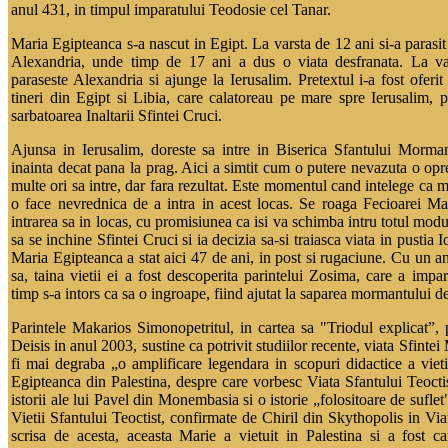
anul 431, in timpul imparatului Teodosie cel Tanar.
Maria Egipteanca s-a nascut in Egipt. La varsta de 12 ani si-a parasit 
Alexandria, unde timp de 17 ani a dus o viata desfranata. La va
paraseste Alexandria si ajunge la Ierusalim. Pretextul i-a fost oferit
tineri din Egipt si Libia, care calatoreau pe mare spre Ierusalim, p
sarbatoarea Inaltarii Sfintei Cruci.
Ajunsa in Ierusalim, doreste sa intre in Biserica Sfantului Morman
inainta decat pana la prag. Aici a simtit cum o putere nevazuta o opr
multe ori sa intre, dar fara rezultat. Este momentul cand intelege ca m
o face nevrednica de a intra in acest locas. Se roaga Fecioarei Mar
intrarea sa in locas, cu promisiunea ca isi va schimba intru totul modu
sa se inchine Sfintei Cruci si ia decizia sa-si traiasca viata in pustia
Maria Egipteanca a stat aici 47 de ani, in post si rugaciune. Cu un a
sa, taina vietii ei a fost descoperita parintelui Zosima, care a impar
timp s-a intors ca sa o ingroape, fiind ajutat la saparea mormantului de
Parintele Makarios Simonopetritul, in cartea sa "Triodul explicat”, 
Deisis in anul 2003, sustine ca potrivit studiilor recente, viata Sfinte
fi mai degraba „o amplificare legendara in scopuri didactice a viet
Egipteanca din Palestina, despre care vorbesc Viata Sfantului Teoct
istorii ale lui Pavel din Monembasia si o istorie „folositoare de sufle
Vietii Sfantului Teoctist, confirmate de Chiril din Skythopolis in Via
scrisa de acesta, aceasta Marie a vietuit in Palestina si a fost ca