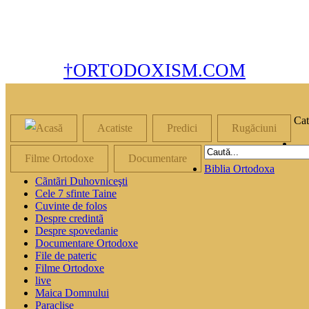
†ORTODOXISM.COM
Cat
Acatiste
Predici
Rugăciuni
Filme Ortodoxe
Documentare
Biblia Ortodoxa
Cãntãri Duhovniceşti
Cele 7 sfinte Taine
Cuvinte de folos
Despre credintã
Despre spovedanie
Documentare Ortodoxe
File de pateric
Filme Ortodoxe
live
Maica Domnului
Paraclise