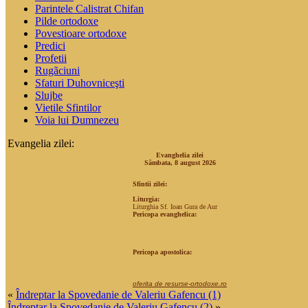
Parintele Calistrat Chifan
Pilde ortodoxe
Povestioare ortodoxe
Predici
Profetii
Rugãciuni
Sfaturi Duhovniceşti
Slujbe
Vietile Sfintilor
Voia lui Dumnezeu
Evangelia zilei:
Evanghelia zilei
Sâmbata, 8 august 2026
Sfintii zilei:
Liturgia:
Liturghia Sf. Ioan Gura de Aur
Pericopa evanghelica:
Pericopa apostolica:
oferita de resurse-ortodoxe.ro
«
Îndreptar la Spovedanie de Valeriu Gafencu (1)
Îndreptar la Spovedanie de Valeriu Gafencu (2)
»