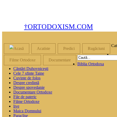
†ORTODOXISM.COM
Cat
Acatiste
Predici
Rugăciuni
Filme Ortodoxe
Documentare
Biblia Ortodoxa
Cãntãri Duhovniceşti
Cele 7 sfinte Taine
Cuvinte de folos
Despre credintã
Despre spovedanie
Documentare Ortodoxe
File de pateric
Filme Ortodoxe
live
Maica Domnului
Paraclise