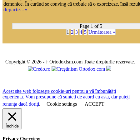
demonice. În curând se conving că trebuie să o exorcizeze, însă rezult
departe...»
Page 1 of 5
1
2
3
4
5
Următoarea »
Copyright © 2026 - † Ortodoxism.com Toate drepturile rezervate.
Acest site web folosește cookie-uri pentru a vă îmbunătăți
experiența. Vom presupune că sunteți de acord cu asta, dar puteți
renunța dacă doriți
.
Cookie settings
ACCEPT
Închide
Privacy Overview