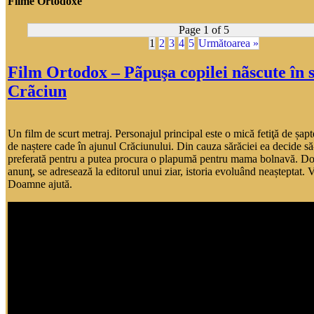
Filme Ortodoxe
Page 1 of 5
1
2
3
4
5
Următoarea »
Film Ortodox – Pãpuşa copilei nãscute în 
Crãciun
Un film de scurt metraj. Personajul principal este o mică fetiţă de șapte
de naștere cade în ajunul Crăciunului. Din cauza sărăciei ea decide s
preferată pentru a putea procura o plapumă pentru mama bolnavă. Do
anunţ, se adresează la editorul unui ziar, istoria evoluând neașteptat. 
Doamne ajută.