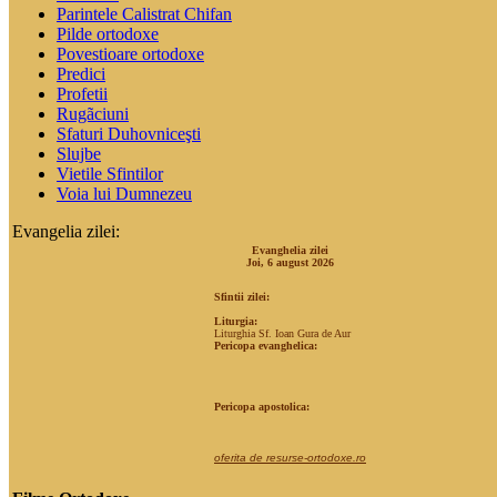
Parintele Calistrat Chifan
Pilde ortodoxe
Povestioare ortodoxe
Predici
Profetii
Rugãciuni
Sfaturi Duhovniceşti
Slujbe
Vietile Sfintilor
Voia lui Dumnezeu
Evangelia zilei:
Evanghelia zilei
Joi, 6 august 2026
Sfintii zilei:
Liturgia:
Liturghia Sf. Ioan Gura de Aur
Pericopa evanghelica:
Pericopa apostolica:
oferita de resurse-ortodoxe.ro