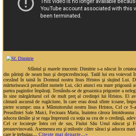
Sfântul şi marele mucenic Dimitrie s-a născut în cetate
din părinţi de neam bun şi dreptcredincioşi. Tatăl lui era voievod î
crezând în taină în Domnul nostru Iisus Hristos şi slujind Lui. 
mărturisească preasfânt numele Lui, căci atunci era mare prigoană as
partea paginilor împăraţi. Temându-se de groaznica prigonire a nelegiu
în sine mărgăritarul cel de mult preţ al credinţei lui Hristos. El a
cămară ascunsă de rugăciune, în care erau două sfinte icoane, împo
pietre scumpe: una a Mântuitorului nostru Iisus Hristos, Cel ce S-a 
Preasfintei Sale Maici, Fecioara Maria, înaintea cărora întotdeauna
aducea tămâie şi se ruga împreună cu soţia sa cea de o credinţă, ad
Cel ce locuieşte întru cei de sus, Fiului Său Unul născut şi F
preanevinovată. Asemenea era şi milostiv către săraci şi aducea mari 
care le trebuiau....
Citește mai departe...»