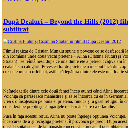
Dupã Dealuri – Beyond the Hills (2012) fil
subtitrat
Filmul regizat de Cristian Mungiu spune o poveste ce se desfăşoară la
din România unde două vechi prietene – Alina (Cristina Flutur) şi Vo
Stratan)– se reîntâlnesc după ce una dintre ele a petrecut câţiva ani î
cealaltă s-a călugărit. Povestea lor de prietenie a început încă din copi
crescute într-un orfelinat, astfel că legătura dintre ele este una foarte s
Neînţelegerile dintre cele două femei încep atunci când Alina încearc
Voichiţa să părăsească mănăstirea şi să se întoarcă cu ea în Germania.
vrea s-o însoţească pe buna ei prietenă, fiindcă şi-a găsit refugiul în cre
consideră pe preoţii şi călugăriţele de la mănăstire ca o familie.
Pusă în fața acestui refuz, Alina nu poate înţelege opţiunea Voichiţei, a
încercarea de a-şi recâştiga prietena, îl provoacă pe preot. După acest
dusă la spital şi cei de la mănăstire încep să ia în calcul posibilitatea u